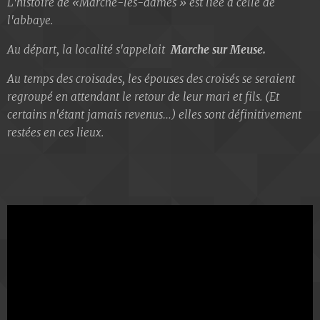
L'histoire de «Marche-les-dames » est liée à celle de
l'abbaye.
Au départ, la localité s'appelait
Marche sur Meuse.
Au temps des croisades, les épouses des croisés se seraient
regroupé en attendant le retour de leur mari et fils. (Et
certains n'étant jamais revenus…) elles sont définitivement
restées en ces lieux.