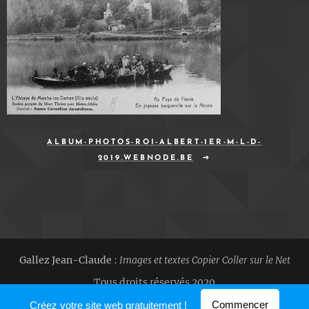
ALBUM-PHOTOS-ROI-ALBERT-1ER-M-L-D-
2019.WEBNODE.BE
Gallez Jean-Claude
:
Images et textes Copier Coller sur le Net
Tous droits réservés 2020
Optimisé par
Webnode
Commencer
Créez votre site web gratuitement !