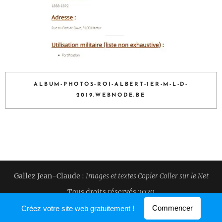
ALBUM-PHOTOS-ROI-ALBERT-1ER-M-L-D-
2019.WEBNODE.BE
Gallez Jean-Claude
:
Images et textes Copier Coller sur le Net
Tous droits réservés 2020
Optimisé par
Webnode
Commencer
Créez votre site web gratuitement !