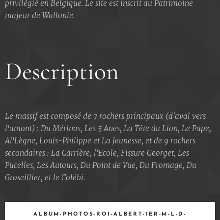
privilégié en Belgique. Le site est inscrit au Patrimoine
majeur de Wallonie.
Description
Le massif est composé de 7 rochers principaux (d'aval vers
l'amont) : Du Mérinos, Les 5 Anes, La Tête du Lion, Le Pape,
Al'Lègne, Louis-Philippe et La Jeunesse, et de 9 rochers
secondaires : La Carrière, l'Ecole, Fissure Georget, Les
Pucelles, Les Autours, Du Point de Vue, Du Fromage, Du
Groseillier, et le Colébi.
ALBUM-PHOTOS-ROI-ALBERT-1ER-M-L-D-